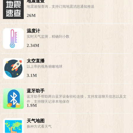
地震速查
地震速报查询，支持订阅地震消息通知推送
26M
温度计
实时天气监测，精确到小数
2.34M
太空直播
以上帝的视角俯瞰地球
3.1M
蓝牙助手
蓝牙助手帮助两台蓝牙设备轻松连接，支持发送聊天信息以及文
件，支持聊天记录本地保存
1.9M
天气地图
换种方式看天气